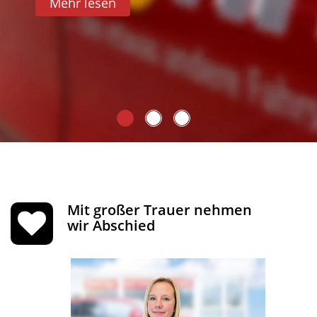
vorbeikommen!
Mehr lesen
Termin Info
Mehr lesen
Mit großer Trauer nehmen
wir Abschied