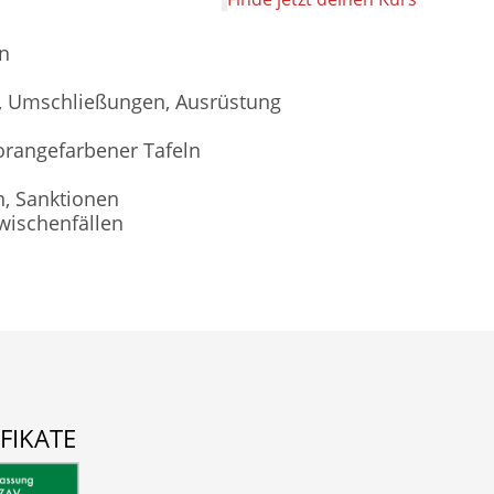
n
, Umschließungen, Ausrüstung
orangefarbener Tafeln
n, Sanktionen
ischenfällen
IFIKATE