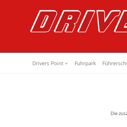
Drivers Point
Fuhrpark
Führersch
Die zus