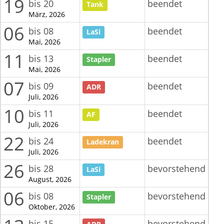
19
bis 20
beendet
Tank
März, 2026
06
bis 08
beendet
LaSi
Mai, 2026
11
bis 13
beendet
Stapler
Mai, 2026
07
bis 09
beendet
ADR
Juli, 2026
10
bis 11
beendet
AF
Juli, 2026
22
bis 24
beendet
Ladekran
Juli, 2026
26
bis 28
bevorstehend
LaSi
August, 2026
06
bis 08
bevorstehend
Stapler
Oktober, 2026
bis 15
bevorstehend